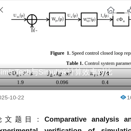
SimInTech与Simulink计算效率对比
025-10-22
1
论文题目：
Comparative analysis a
xperimental verification of simulati