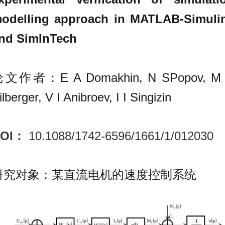
odelling approach in MATLAB-Simuli
nd SimInTech
文作者：E A Domakhin, N SPopov, M
ilberger, V I Anibroev, I I Singizin
DOI：
10.1088/1742-6596/1661/1/012030
研究对象：
某直流电机的速度控制系统