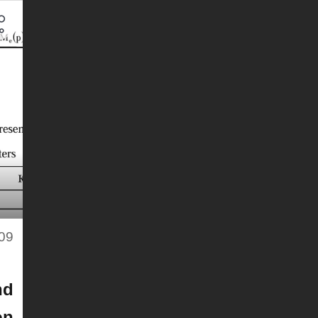
09
nd
on